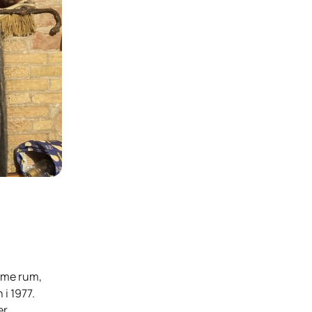
amme rum,
n
i 1977.
er