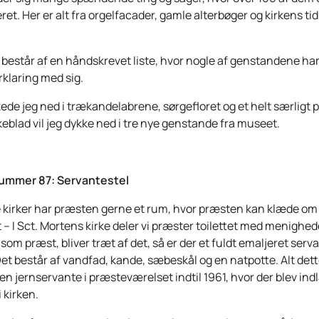
ret. Her er alt fra orgelfacader, gamle alterbøger og kirkens tid
 består af en håndskrevet liste, hvor nogle af genstandene ha
rklaring med sig.
ede jeg ned i trækandelabrene, sørgefloret og et helt særligt 
rkeblad vil jeg dykke ned i tre nye genstande fra museet.
ummer 87: Servantestel
 kirker har præsten gerne et rum, hvor præsten kan klæde om
t – I Sct. Mortens kirke deler vi præster toilettet med menighe
som præst, bliver træt af det, så er der et fuldt emaljeret serva
et består af vandfad, kande, sæbeskål og en natpotte. Alt dett
 en jernservante i præsteværelset indtil 1961, hvor der blev ind
i kirken.