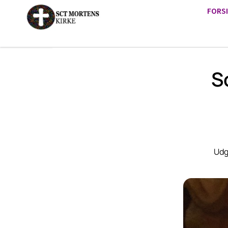
FORS
S
Udg