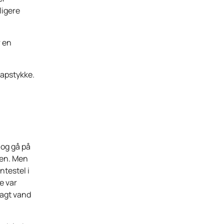
ligere
r en
papstykke.
 og gå på
den. Men
ntestel i
e var
lagt vand