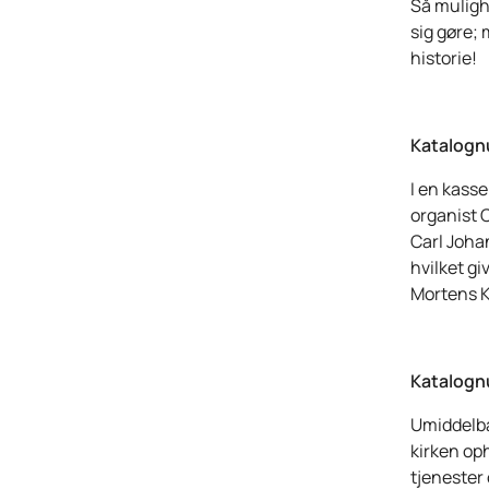
Så muligh
sig gøre;
historie!
Katalogn
I en kasse
organist 
Carl Johan
hvilket gi
Mortens K
Katalognu
Umiddelbar
kirken op
tjenester