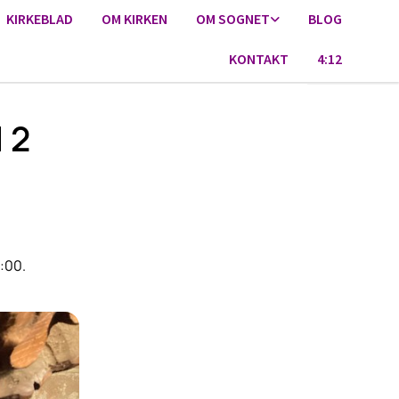
KIRKEBLAD
OM KIRKEN
OM SOGNET
BLOG
KONTAKT
4:12
 2
:00.