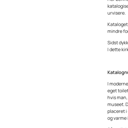
katalogise
urvisere.
Kataloget
mindre fo
Sidst dykk
I dette ki
Katalogn
I moderne
eget toile
hvis man, 
museet. D
placeret i
og varme 