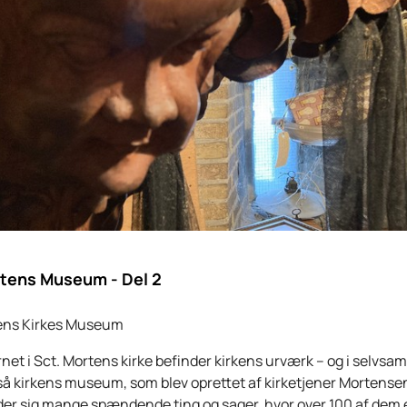
rtens Museum - Del 2
ens Kirkes Museum
rnet i Sct. Mortens kirke befinder kirkens urværk – og i selvs
så kirkens museum, som blev oprettet af kirketjener Mortense
der sig mange spændende ting og sager, hvor over 100 af dem 