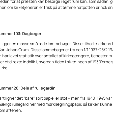
eden for at præsten kan besørge i eget rum kan, som sådan, g
 men om kirketjeneren er frisk på at tømme natpotten er nok e
ummer 103: Dagbøger
 ligger en masse små røde lommebøger. Disse tilhørte kirkens t
Carl Johan Grum. Disse lommebøger er fra den 1/1 1937-28/2 19
 har lavet statistik over antallet af kirkegængere, tjenester m
ver et direkte indblik i, hvordan tiden i slutningen af 1930’erne s
irke.
mmer 26: Dele af rullegardin
t ligner det ”bare” sort pap eller stof – men fra 1940-1945 var 
hængt rullegardiner med mørklægningspapir, så kirken kunne b
 om aftenen.