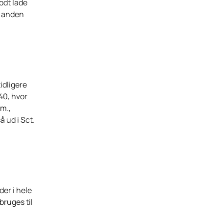
odt lade
n anden
idligere
40, hvor
.m.,
å ud i Sct.
der i hele
ruges til