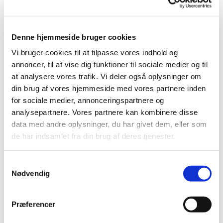
Denne hjemmeside bruger cookies
Vi bruger cookies til at tilpasse vores indhold og
annoncer, til at vise dig funktioner til sociale medier og til
at analysere vores trafik. Vi deler også oplysninger om
din brug af vores hjemmeside med vores partnere inden
for sociale medier, annonceringspartnere og
analysepartnere. Vores partnere kan kombinere disse
data med andre oplysninger, du har givet dem, eller som
de har indsamlet fra din brug af deres tjenester.
S
Du vil måske også kunne lide...
Nødvendig
a
m
t
Præferencer
y
k