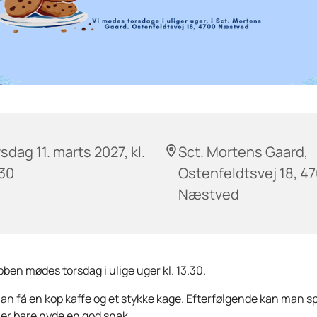
sdag 11. marts 2027, kl.
Sct. Mortens Gaard,
:30
Ostenfeldtsvej 18, 4
Næstved
ben mødes torsdag i ulige uger kl. 13.30.
n få en kop kaffe og et stykke kage. Efterfølgende kan man spil
ller bare nyde en god snak.