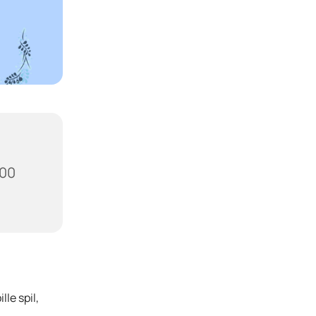
700
le spil,