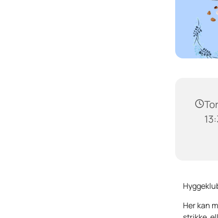
Tor
13
Hyggeklub
Her kan ma
strikke, e