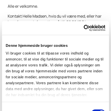
Alle er velkomne.
Kontakt Helle Madsen, hvis du vil være med, eller har
brug for mere information på
tlf: 50 50 13 34
Denne hjemmeside bruger cookies
Vi bruger cookies til at tilpasse vores indhold og
annoncer, til at vise dig funktioner til sociale medier og til
at analysere vores trafik. Vi deler også oplysninger om
din brug af vores hjemmeside med vores partnere inden
for sociale medier, annonceringspartnere og
analysepartnere. Vores partnere kan kombinere disse
data med andre oplysninger, du har givet dem, eller som
de har indsamlet fra din brug af deres tjenester.
S