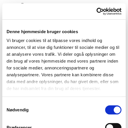
Denne hjemmeside bruger cookies
Vi bruger cookies til at tilpasse vores indhold og
annoncer, til at vise dig funktioner til sociale medier og til
at analysere vores trafik. Vi deler også oplysninger om
din brug af vores hjemmeside med vores partnere inden
for sociale medier, annonceringspartnere og
analysepartnere. Vores partnere kan kombinere disse
data med andre oplysninger, du har givet dem, eller som
de har indsamlet fra din brug af deres tjenester.
S
Nødvendig
a
m
Du vil måske også kunne lide...
t
Præferencer