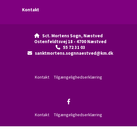
Kontakt
Sct. Mortens Sogn, Næstved

Ostenfeldtsvej 18 - 4700 Næstved
55 72 31 03

sanktmortens.sognnaestved@km.dk

Kontakt
Tilgængelighedserklæring
Kontakt
Tilgængelighedserklæring
Privatlivspolitik
Log på ChurchDesk