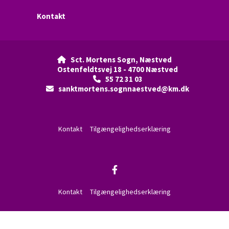
Kontakt
Sct. Mortens Sogn, Næstved

Ostenfeldtsvej 18 - 4700 Næstved
55 72 31 03

sanktmortens.sognnaestved@km.dk

Kontakt
Tilgængelighedserklæring
Kontakt
Tilgængelighedserklæring
Privatlivspolitik
Log på ChurchDesk