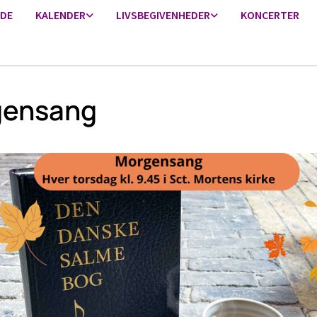
IDE
KALENDER
LIVSBEGIVENHEDER
KONCERTER
gensang