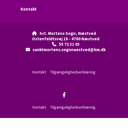
Kontakt
Sct. Mortens Sogn, Næstved

Ostenfeldtsvej 18 - 4700 Næstved
55 72 31 03

sanktmortens.sognnaestved@km.dk

Kontakt
Tilgængelighedserklæring
Kontakt
Tilgængelighedserklæring
Privatlivspolitik
Log på ChurchDesk