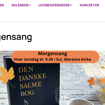
IDE
KALENDER
LIVSBEGIVENHEDER
KONCERTER
gensang